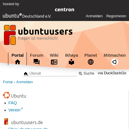
hosted by
Anmelden
Registrieren
Portal
Forum
Wiki
Ikhaya
Planet
Mitmachen
via DuckDuckGo
Portal
Anmelden
Ubuntu
FAQ
Verein
ubuntuusers.de