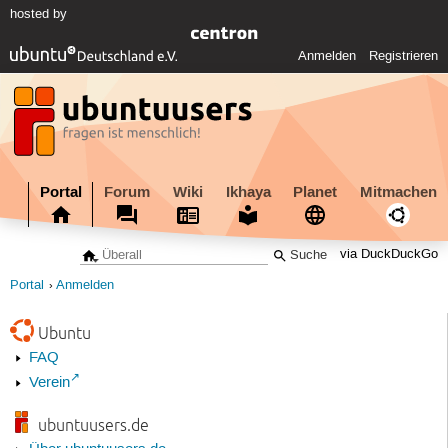
hosted by
Anmelden
Registrieren
Portal
Forum
Wiki
Ikhaya
Planet
Mitmachen
via DuckDuckGo
Portal
Anmelden
Ubuntu
FAQ
Verein
ubuntuusers.de