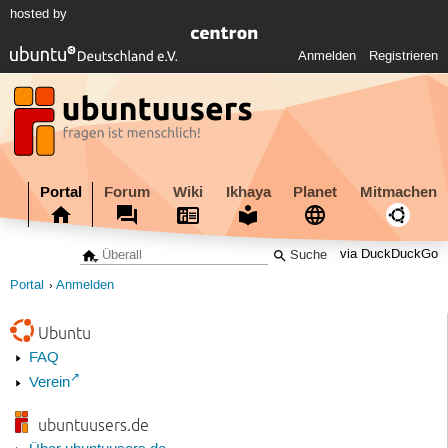
hosted by
Anmelden
Registrieren
Portal
Forum
Wiki
Ikhaya
Planet
Mitmachen
via DuckDuckGo
Portal
Anmelden
Ubuntu
FAQ
Verein
ubuntuusers.de