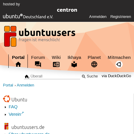
hosted by
Anmelden
Registrieren
Portal
Forum
Wiki
Ikhaya
Planet
Mitmachen
via DuckDuckGo
Portal
Anmelden
Ubuntu
FAQ
Verein
ubuntuusers.de