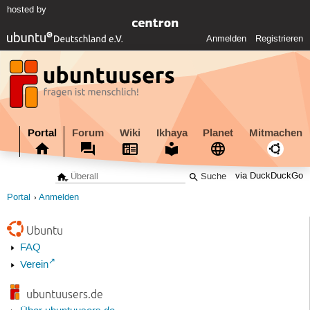
hosted by
Anmelden
Registrieren
Portal
Forum
Wiki
Ikhaya
Planet
Mitmachen
via DuckDuckGo
Portal
Anmelden
Ubuntu
FAQ
Verein
ubuntuusers.de