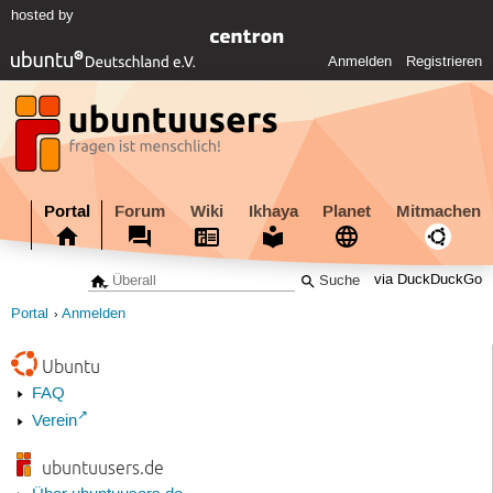
hosted by
Anmelden
Registrieren
Portal
Forum
Wiki
Ikhaya
Planet
Mitmachen
via DuckDuckGo
Portal
Anmelden
Ubuntu
FAQ
Verein
ubuntuusers.de