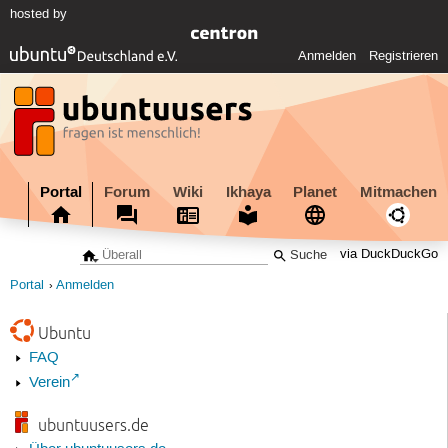
hosted by
Anmelden
Registrieren
Portal
Forum
Wiki
Ikhaya
Planet
Mitmachen
via DuckDuckGo
Portal
Anmelden
Ubuntu
FAQ
Verein
ubuntuusers.de