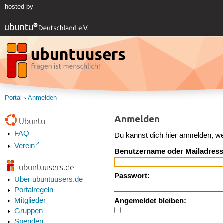
hosted by
Portal
Anmelden
Anmelden
Ubuntu
FAQ
Du kannst dich hier anmelden, w
Verein
Benutzername oder Mailadress
ubuntuusers.de
Passwort:
Über ubuntuusers.de
Portalregeln
Angemeldet bleiben:
Mitglieder
Gruppen
Spenden