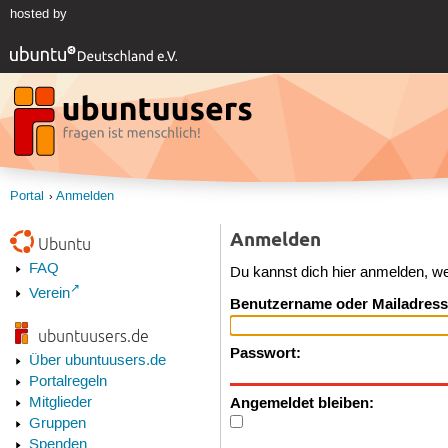
hosted by
Portal
Anmelden
Anmelden
Ubuntu
FAQ
Du kannst dich hier anmelden, w
Verein
Benutzername oder Mailadress
ubuntuusers.de
Passwort:
Über ubuntuusers.de
Portalregeln
Angemeldet bleiben:
Mitglieder
Gruppen
Spenden