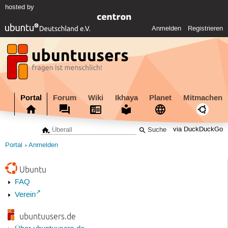
hosted by
Anmelden
Registrieren
Portal
Forum
Wiki
Ikhaya
Planet
Mitmachen
via DuckDuckGo
Portal
Anmelden
Ubuntu
FAQ
Verein
ubuntuusers.de