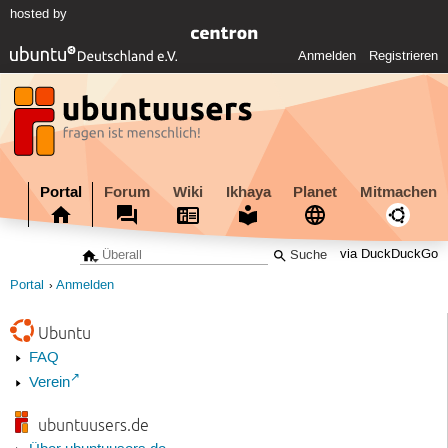
hosted by
Anmelden
Registrieren
Portal
Forum
Wiki
Ikhaya
Planet
Mitmachen
via DuckDuckGo
Portal
Anmelden
Ubuntu
FAQ
Verein
ubuntuusers.de