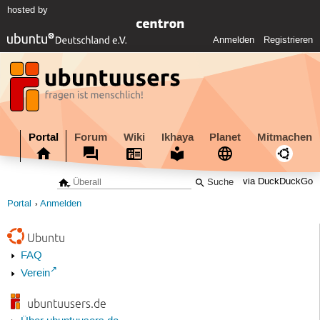
hosted by
Anmelden
Registrieren
Portal
Forum
Wiki
Ikhaya
Planet
Mitmachen
via DuckDuckGo
Portal
Anmelden
Ubuntu
FAQ
Verein
ubuntuusers.de