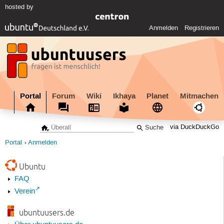
hosted by
Anmelden
Registrieren
Portal
Forum
Wiki
Ikhaya
Planet
Mitmachen
via DuckDuckGo
Portal
Anmelden
Ubuntu
FAQ
Verein
ubuntuusers.de