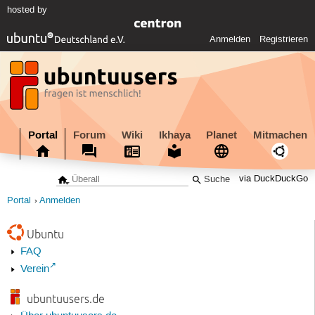
hosted by
Anmelden
Registrieren
Portal
Forum
Wiki
Ikhaya
Planet
Mitmachen
via DuckDuckGo
Portal
Anmelden
Ubuntu
FAQ
Verein
ubuntuusers.de