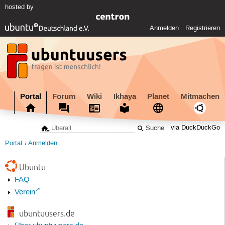
hosted by
Anmelden
Registrieren
Portal
Forum
Wiki
Ikhaya
Planet
Mitmachen
via DuckDuckGo
Portal
Anmelden
Ubuntu
FAQ
Verein
ubuntuusers.de