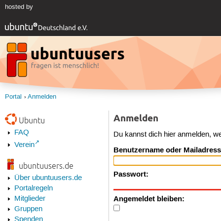
hosted by
Portal
Anmelden
Anmelden
Ubuntu
FAQ
Du kannst dich hier anmelden, w
Verein
Benutzername oder Mailadress
ubuntuusers.de
Passwort:
Über ubuntuusers.de
Portalregeln
Angemeldet bleiben:
Mitglieder
Gruppen
Spenden