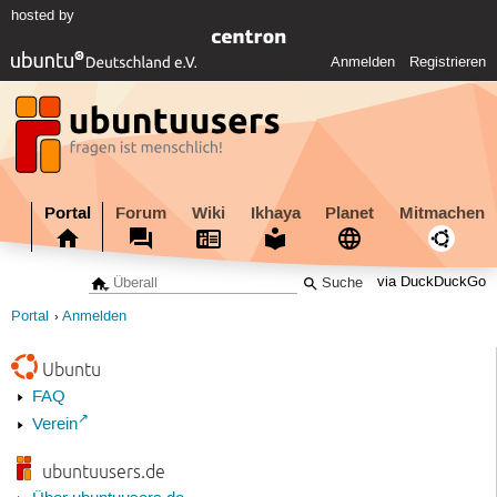
hosted by
Anmelden
Registrieren
Portal
Forum
Wiki
Ikhaya
Planet
Mitmachen
via DuckDuckGo
Portal
Anmelden
Ubuntu
FAQ
Verein
ubuntuusers.de