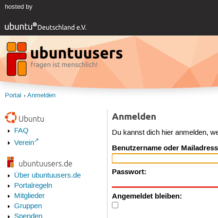
hosted by
Portal
Anmelden
Anmelden
Ubuntu
FAQ
Du kannst dich hier anmelden, w
Verein
Benutzername oder Mailadress
ubuntuusers.de
Passwort:
Über ubuntuusers.de
Portalregeln
Angemeldet bleiben:
Mitglieder
Gruppen
Spenden