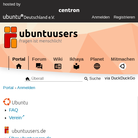
hosted by
Anmelden
Registrieren
Portal
Forum
Wiki
Ikhaya
Planet
Mitmachen
via DuckDuckGo
Portal
Anmelden
Ubuntu
FAQ
Verein
ubuntuusers.de