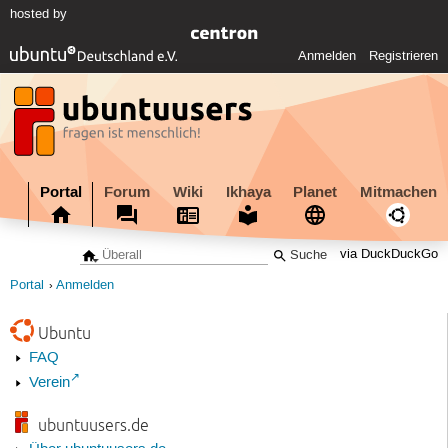
hosted by
Anmelden
Registrieren
Portal
Forum
Wiki
Ikhaya
Planet
Mitmachen
via DuckDuckGo
Portal
Anmelden
Ubuntu
FAQ
Verein
ubuntuusers.de