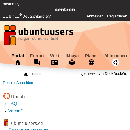
hosted by
Anmelden
Registrieren
Portal
Forum
Wiki
Ikhaya
Planet
Mitmachen
via DuckDuckGo
Portal
Anmelden
Ubuntu
FAQ
Verein
ubuntuusers.de