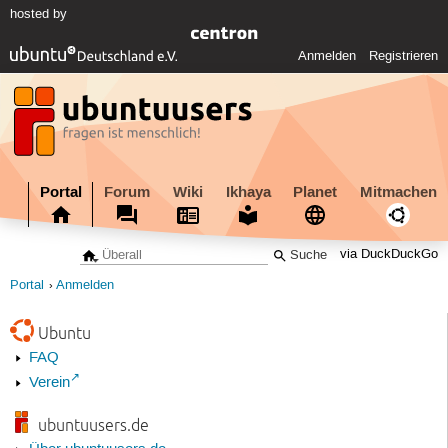
hosted by
Anmelden
Registrieren
Portal
Forum
Wiki
Ikhaya
Planet
Mitmachen
via DuckDuckGo
Portal
Anmelden
Ubuntu
FAQ
Verein
ubuntuusers.de