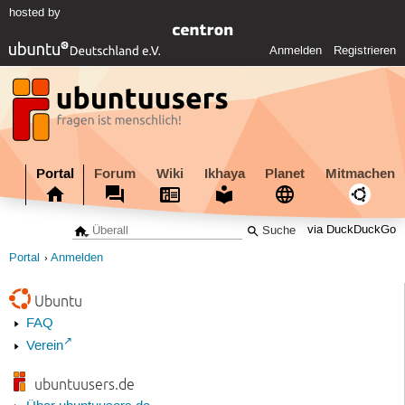
hosted by
Anmelden
Registrieren
Portal
Forum
Wiki
Ikhaya
Planet
Mitmachen
via DuckDuckGo
Portal
Anmelden
Ubuntu
FAQ
Verein
ubuntuusers.de