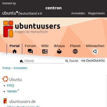
hosted by
Anmelden
Registrieren
Portal
Forum
Wiki
Ikhaya
Planet
Mitmachen
via DuckDuckGo
Portal
Anmelden
Ubuntu
FAQ
Verein
ubuntuusers.de