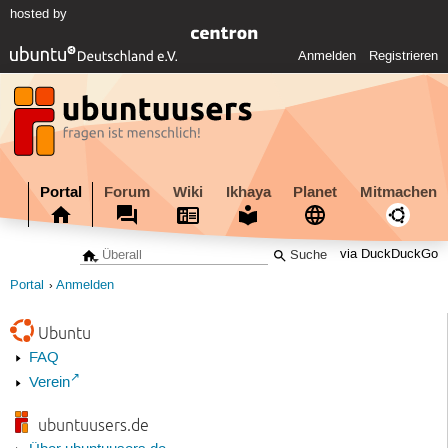
hosted by
Anmelden
Registrieren
Portal
Forum
Wiki
Ikhaya
Planet
Mitmachen
via DuckDuckGo
Portal
Anmelden
Ubuntu
FAQ
Verein
ubuntuusers.de