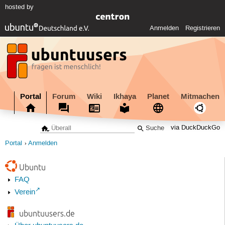
hosted by
Anmelden
Registrieren
Portal
Forum
Wiki
Ikhaya
Planet
Mitmachen
via DuckDuckGo
Portal
Anmelden
Ubuntu
FAQ
Verein
ubuntuusers.de