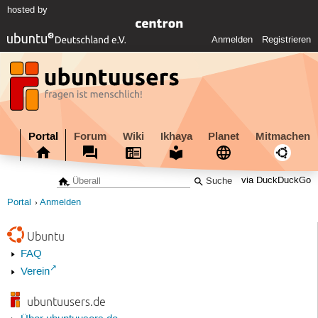
hosted by
Anmelden
Registrieren
Portal
Forum
Wiki
Ikhaya
Planet
Mitmachen
via DuckDuckGo
Portal
Anmelden
Ubuntu
FAQ
Verein
ubuntuusers.de