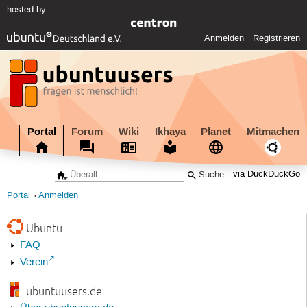
hosted by
Anmelden
Registrieren
Portal
Forum
Wiki
Ikhaya
Planet
Mitmachen
via DuckDuckGo
Portal
Anmelden
Ubuntu
FAQ
Verein
ubuntuusers.de