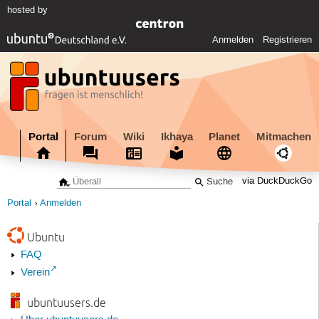
hosted by
Anmelden
Registrieren
Portal
Forum
Wiki
Ikhaya
Planet
Mitmachen
via DuckDuckGo
Portal
Anmelden
Ubuntu
FAQ
Verein
ubuntuusers.de