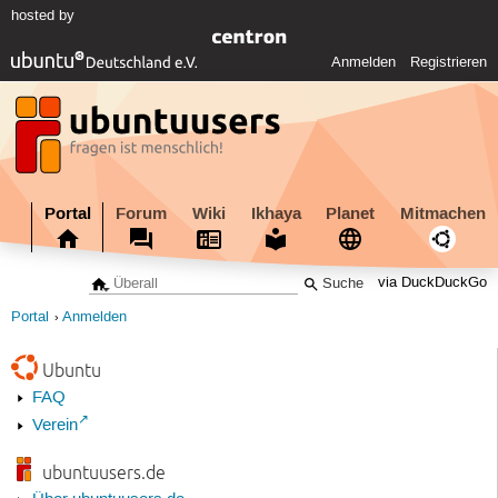
hosted by
Anmelden
Registrieren
Portal
Forum
Wiki
Ikhaya
Planet
Mitmachen
via DuckDuckGo
Portal
Anmelden
Ubuntu
FAQ
Verein
ubuntuusers.de