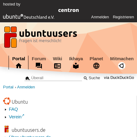
hosted by
Anmelden
Registrieren
Portal
Forum
Wiki
Ikhaya
Planet
Mitmachen
via DuckDuckGo
Portal
Anmelden
Ubuntu
FAQ
Verein
ubuntuusers.de