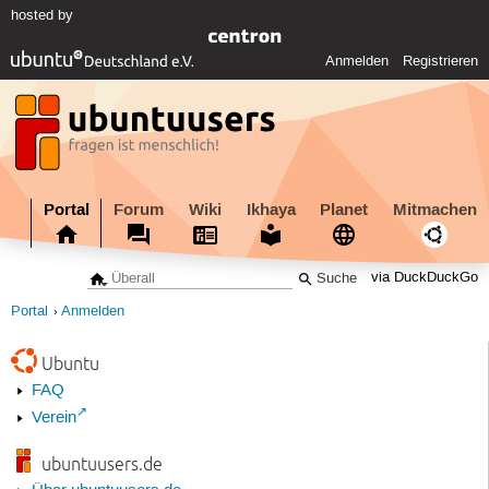
hosted by
Anmelden
Registrieren
Portal
Forum
Wiki
Ikhaya
Planet
Mitmachen
via DuckDuckGo
Portal
Anmelden
Ubuntu
FAQ
Verein
ubuntuusers.de