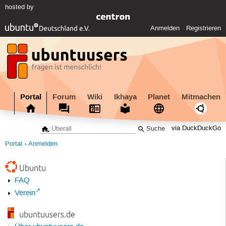
hosted by
Anmelden
Registrieren
Portal
Forum
Wiki
Ikhaya
Planet
Mitmachen
via DuckDuckGo
Portal
Anmelden
Ubuntu
FAQ
Verein
ubuntuusers.de