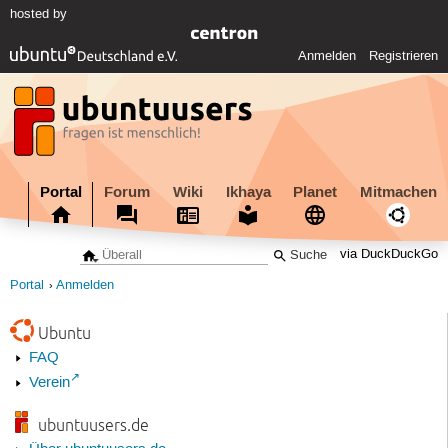
hosted by
Anmelden
Registrieren
Portal
Forum
Wiki
Ikhaya
Planet
Mitmachen
via DuckDuckGo
Portal
Anmelden
Ubuntu
FAQ
Verein
ubuntuusers.de