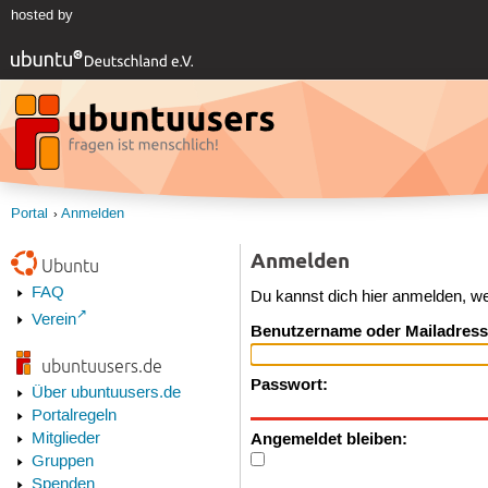
hosted by
Portal
Anmelden
Anmelden
Ubuntu
FAQ
Du kannst dich hier anmelden, w
Verein
Benutzername oder Mailadress
ubuntuusers.de
Passwort:
Über ubuntuusers.de
Portalregeln
Angemeldet bleiben:
Mitglieder
Gruppen
Spenden