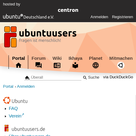
hosted by
Anmelden
Registrieren
Portal
Forum
Wiki
Ikhaya
Planet
Mitmachen
via DuckDuckGo
Portal
Anmelden
Ubuntu
FAQ
Verein
ubuntuusers.de