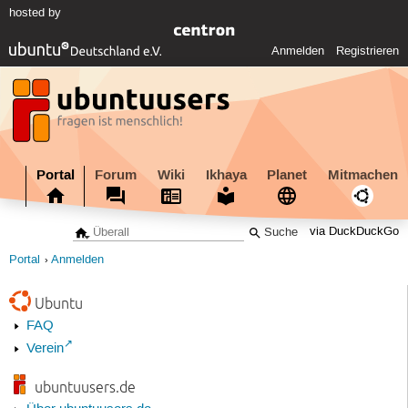
hosted by
Anmelden
Registrieren
Portal
Forum
Wiki
Ikhaya
Planet
Mitmachen
via DuckDuckGo
Portal
Anmelden
Ubuntu
FAQ
Verein
ubuntuusers.de