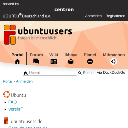
hosted by
Anmelden
Registrieren
Portal
Forum
Wiki
Ikhaya
Planet
Mitmachen
via DuckDuckGo
Portal
Anmelden
Ubuntu
FAQ
Verein
ubuntuusers.de