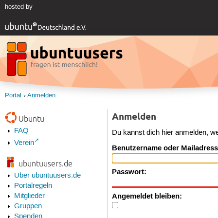
hosted by
Portal
Anmelden
Anmelden
Ubuntu
FAQ
Du kannst dich hier anmelden, w
Verein
Benutzername oder Mailadress
ubuntuusers.de
Passwort:
Über ubuntuusers.de
Portalregeln
Angemeldet bleiben:
Mitglieder
Gruppen
Spenden