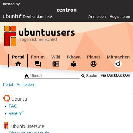
hosted by
Anmelden
Registrieren
Portal
Forum
Wiki
Ikhaya
Planet
Mitmachen
via DuckDuckGo
Portal
Anmelden
Ubuntu
FAQ
Verein
ubuntuusers.de