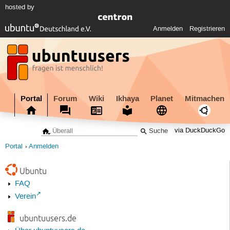
hosted by
Anmelden
Registrieren
Portal
Forum
Wiki
Ikhaya
Planet
Mitmachen
via DuckDuckGo
Portal
Anmelden
Ubuntu
FAQ
Verein
ubuntuusers.de