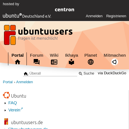
hosted by
Anmelden
Registrieren
Portal
Forum
Wiki
Ikhaya
Planet
Mitmachen
via DuckDuckGo
Portal
Anmelden
Ubuntu
FAQ
Verein
ubuntuusers.de