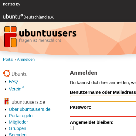
hosted by
Portal
Anmelden
Anmelden
Ubuntu
FAQ
Du kannst dich hier anmelden, w
Verein
Benutzername oder Mailadress
ubuntuusers.de
Passwort:
Über ubuntuusers.de
Portalregeln
Angemeldet bleiben:
Mitglieder
Gruppen
Spenden