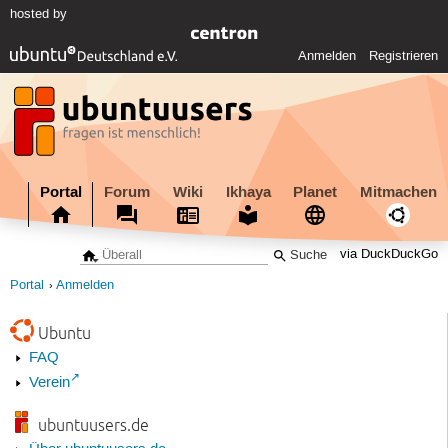
hosted by
Anmelden
Registrieren
Portal
Forum
Wiki
Ikhaya
Planet
Mitmachen
via DuckDuckGo
Portal
Anmelden
Ubuntu
FAQ
Verein
ubuntuusers.de