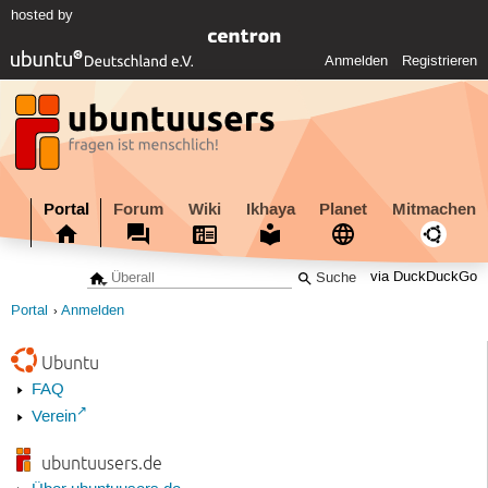
hosted by
Anmelden
Registrieren
Portal
Forum
Wiki
Ikhaya
Planet
Mitmachen
via DuckDuckGo
Portal
Anmelden
Ubuntu
FAQ
Verein
ubuntuusers.de