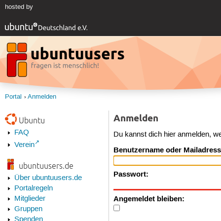
hosted by
Portal
Anmelden
Anmelden
Ubuntu
FAQ
Du kannst dich hier anmelden, w
Verein
Benutzername oder Mailadress
ubuntuusers.de
Passwort:
Über ubuntuusers.de
Portalregeln
Angemeldet bleiben:
Mitglieder
Gruppen
Spenden