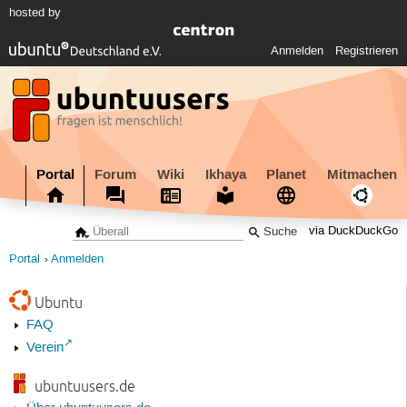
hosted by
Anmelden
Registrieren
Portal
Forum
Wiki
Ikhaya
Planet
Mitmachen
via DuckDuckGo
Portal
Anmelden
Ubuntu
FAQ
Verein
ubuntuusers.de