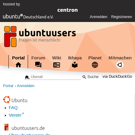
hosted by
Anmelden
Registrieren
Portal
Forum
Wiki
Ikhaya
Planet
Mitmachen
via DuckDuckGo
Portal
Anmelden
Ubuntu
FAQ
Verein
ubuntuusers.de