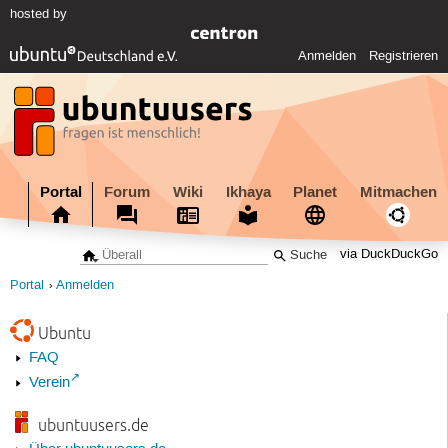
hosted by
Anmelden
Registrieren
Portal
Forum
Wiki
Ikhaya
Planet
Mitmachen
via DuckDuckGo
Portal
Anmelden
Ubuntu
FAQ
Verein
ubuntuusers.de