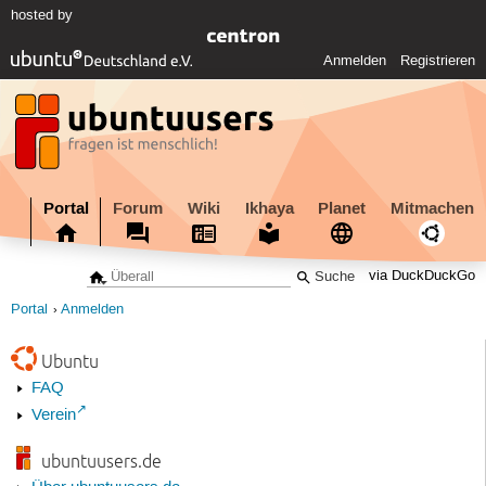
hosted by
Anmelden
Registrieren
Portal
Forum
Wiki
Ikhaya
Planet
Mitmachen
via DuckDuckGo
Portal
Anmelden
Ubuntu
FAQ
Verein
ubuntuusers.de